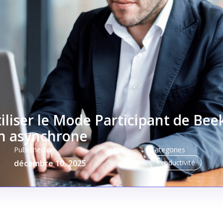
tiliser le Mode Participant de Bee
on asynchrone
Published on
Categories
décembre 10, 2025
Productivité