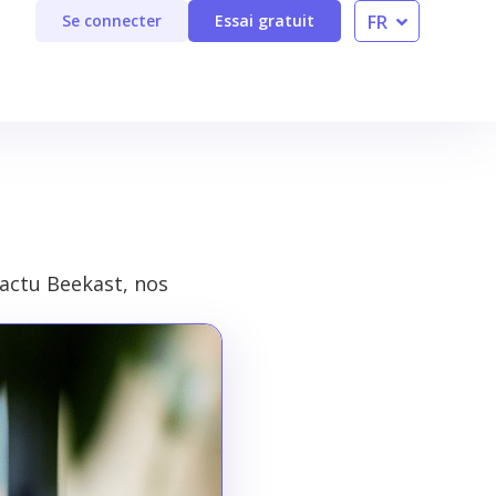
FR
Se connecter
Essai gratuit
EN
’actu Beekast, nos