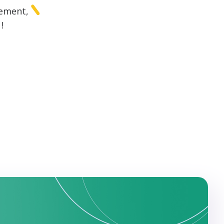
gement,
!