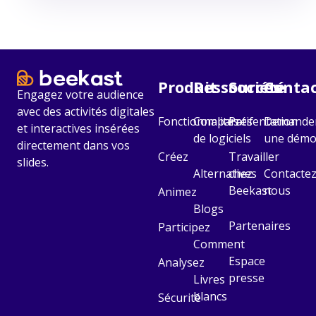
Produit
Ressources
Société​
Contac
Engagez votre audience
avec des activités digitales
Fonctionnalités
Comparatif
Présentation
Demande
et interactives insérées
de logiciels
une dém
directement dans vos
Créez
Travailler
slides.
Alternatives
chez
Contactez
Beekast
nous
Animez
Blogs
Partenaires
Participez
Comment
Espace
Analysez
presse
Livres
blancs
Sécurité