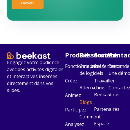
Envoyer
Produit
Ressources
Société​
Contac
Engagez votre audience
Fonctionnalités
Comparatif
Présentation
Demande
avec des activités digitales
de logiciels
une dém
et interactives insérées
Créez
Travailler
directement dans vos
Alternatives
chez
Contactez
slides.
Beekast
nous
Animez
Blogs
Partenaires
Participez
Comment
Espace
Analysez