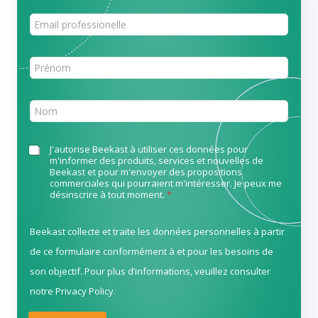
P
r
o
f
P
e
r
s
é
s
n
N
i
o
o
o
m
m
n
*
*
C
J'autorise Beekast à utiliser ces données pour
a
m'informer des produits, services et nouvelles de
h
l
Beekast et pour m'envoyer des propositions
e
e
commerciales qui pourraient m'intéresser. Je peux me
c
m
désinscrire à tout moment.
*
k
a
b
i
o
Beekast collecte et traite les données personnelles à partir
l
x
*
de ce formulaire conformément à et pour les besoins de
e
s
son objectif. Pour plus d’informations, veuillez consulter
*
notre
Privacy Policy
.​​