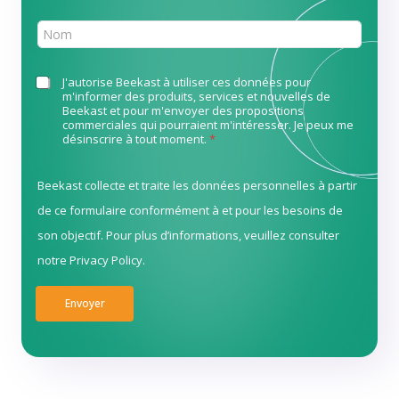
s
é
s
n
N
i
o
o
o
m
m
n
*
*
C
J'autorise Beekast à utiliser ces données pour
a
m'informer des produits, services et nouvelles de
h
l
Beekast et pour m'envoyer des propositions
e
e
commerciales qui pourraient m'intéresser. Je peux me
c
m
désinscrire à tout moment.
*
k
a
b
i
o
Beekast collecte et traite les données personnelles à partir
l
x
*
de ce formulaire conformément à et pour les besoins de
e
s
son objectif. Pour plus d’informations, veuillez consulter
*
notre
Privacy Policy
.​​
Envoyer