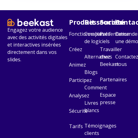
Produit
Ressources
Société​
Contac
Engagez votre audience
Fonctionnalités
Comparatif
Présentation
Demande
avec des activités digitales
de logiciels
une dém
et interactives insérées
Créez
Travailler
directement dans vos
Alternatives
chez
Contactez
slides.
Beekast
nous
Animez
Blogs
Partenaires
Participez
Comment
Espace
Analysez
presse
Livres
blancs
Sécurité
Témoignages
Tarifs
clients