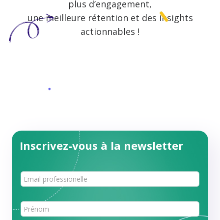
plus d’engagement,
une meilleure rétention et des insights
actionnables !
Inscrivez-vous à la newsletter
P
r
o
f
P
e
r