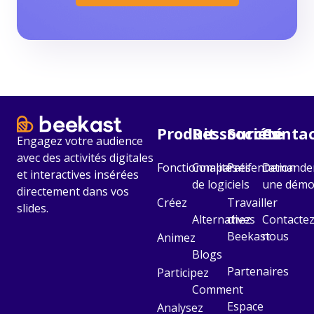
Produit
Ressources
Société​
Contac
Engagez votre audience
avec des activités digitales
Fonctionnalités
Comparatif
Présentation
Demande
et interactives insérées
de logiciels
une dém
directement dans vos
Créez
Travailler
slides.
Alternatives
chez
Contactez
Beekast
nous
Animez
Blogs
Partenaires
Participez
Comment
Espace
Analysez