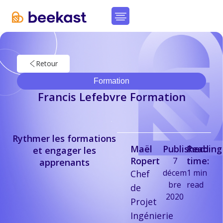
Retour
Formation
Francis Lefebvre Formation
Rythmer les formations
Maël
Published:
Reading
et engager les
Ropert
time:
7
apprenants
décem
1
min
Chef
bre
read
de
2020
Projet
Ingénierie