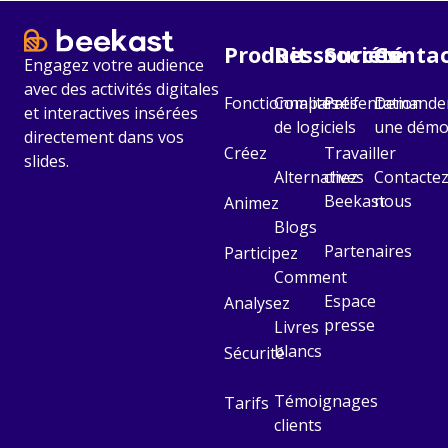
Produit
Ressources
Société​
Contac
Engagez votre audience
avec des activités digitales
Fonctionnalités
Comparatif
Présentation
Demande
et interactives insérées
de logiciels
une dém
directement dans vos
Créez
Travailler
slides.
Alternatives
chez
Contactez
Beekast
nous
Animez
Blogs
Partenaires
Participez
Comment
Espace
Analysez
presse
Livres
blancs
Sécurité
Témoignages
Tarifs
clients