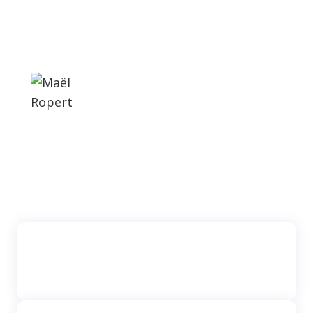
partenaire au quotidien dans
l'utilisation de l'outil."
Maël Ropert
Chef de Projet Ingénierie
Pédagogique et Digital