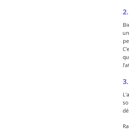
2
Bi
un
pe
C’
qu
l’
3
L’
so
dé
Ra