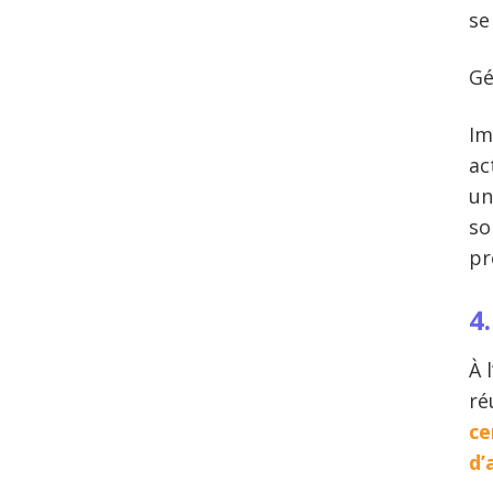
se
Gé
Im
ac
un
so
pr
4
À 
ré
ce
d’