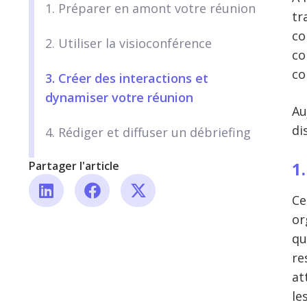
1. Préparer en amont votre réunion
tr
co
2. Utiliser la visioconférence
co
co
3. Créer des interactions et
dynamiser votre réunion
Au
di
4. Rédiger et diffuser un débriefing
1
Partager l'article
Ce
or
qu
re
at
le