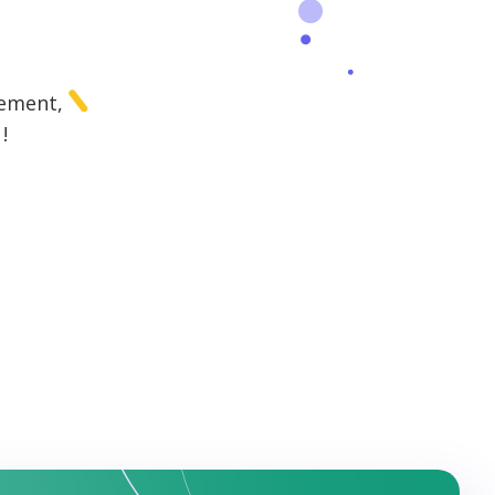
gement,
!