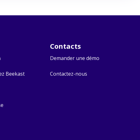
Contacts​
n
Demander une démo
hez Beekast
Contactez-nous
se