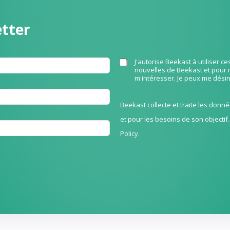
etter
C
J'autorise Beekast à utiliser 
nouvelles de Beekast et pour 
h
m'intéresser. Je peux me dési
e
c
k
Beekast collecte et traite les don
b
et pour les besoins de son objectif.
o
x
Policy
.​​
e
s
*