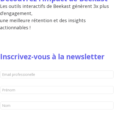
Les outils interactifs de Beekast génèrent 3x plus
d’engagement,
une meilleure rétention et des insights
actionnables !
Inscrivez-vous à la newsletter
P
r
o
f
P
e
r
s
é
s
n
N
i
o
o
o
m
m