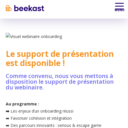
Aller au contenu
Aller au menu
MENU
Le support de présentation
est disponible !
Comme convenu, nous vous mettons à
disposition le support de présentation
du webinaire.
Au programme :
➡️
Les enjeux d’un onboarding réussi
➡️ Favoriser cohésion et intégration
➡️ Des parcours innovants : serious & escape game