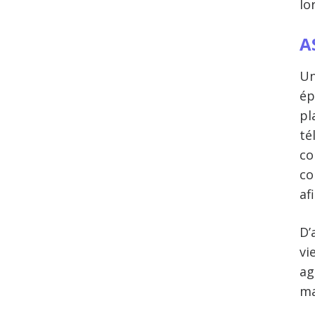
lo
A
Un
ép
pl
té
co
co
af
D’
vi
ag
ma