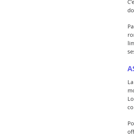
C’
do
Pa
ro
lim
se
A
L
mo
Lo
co
Po
of