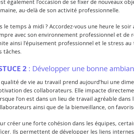
est également l’occasion de se fixer de nouveaux obj
maine, au-delà de son activité professionnelle.
s le temps à midi ? Accordez-vous une heure le soir a
mpre avec son environnement professionnel et de re
ite ainsi l’
épuisement professionnel
et le
stress au 
s tâches.
STUCE 2
: Développer une bonne ambianc
a
qualité de vie au travail
prend aujourd’hui une dimen
tivation des collaborateurs. Elle impacte directemen
rsque l’on est dans un
lieu de travail agréable
dans l
llaborateurs ainsi que de la bienveillance, on favor
ur créer une forte cohésion dans les équipes, certa
ficer
. Ils permettent de développer les liens internes