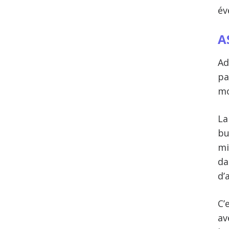
év
A
Ad
pa
mo
La
bu
mi
da
d’
C’
av