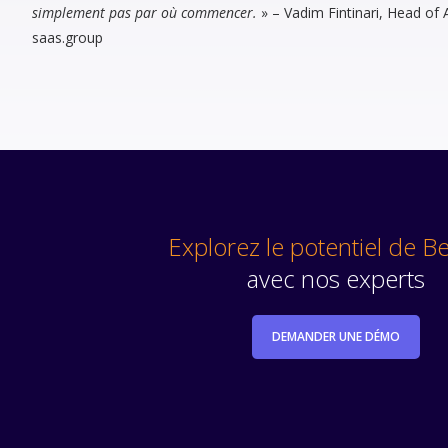
simplement pas par où commencer.
» – Vadim Fintinari, Head of 
saas.group
Explorez le potentiel de B
avec nos experts
DEMANDER UNE DÉMO