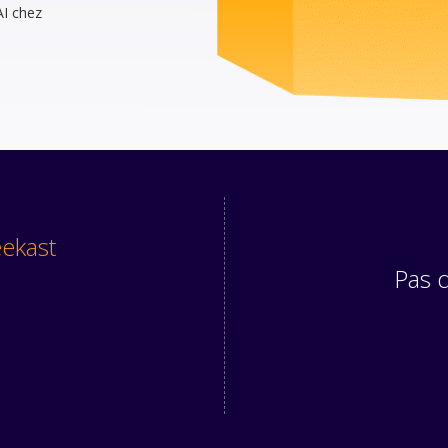
AI chez
eekast
Pas 