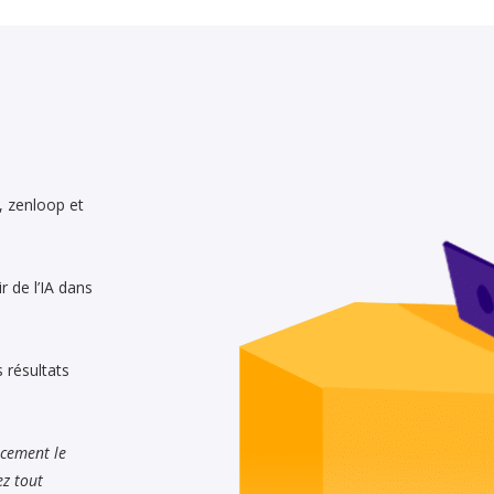
, zenloop et
r de l’IA dans
s résultats
cacement le
ez tout